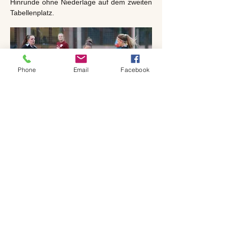
Hinrunde ohne Niederlage auf dem zweiten
Tabellenplatz.
Phone
Email
Facebook
zurück zu den Spielberichten
zurück zur Startseite
Do Not Sell My Personal Information
© SpVgg Gammesfeld 1974 e.V.