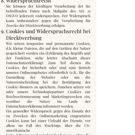
Widerspruchsrecht
Sie können der künftigen Verarbeitung der Sie
betreffenden Daten nach Maßgabe des Art. 21
DSGVO jederzeit widersprechen. Der Widerspruch
kann insbesondere gegen die Verarbeitung für
Zwecke der Direktwerbung erfolgen.
Cookies und Widerspruchsrecht bei
Direktwerbung
Wir setzen temporäre und permanente Cookies,
d.h. kleine Dateien, die auf den Geräten der Nutzer
gespeichert werden ein (Erklärung des Begriffs und
der Funktion, siehe letzter Abschnitt dieser
Datenschutzerklärung). Zum Teil dienen die
Cookies der Sicherheit oder sind zum Betrieb
unseres Onlineangebotes erforderlich (z.B., für die
Darstellung der Website) oder um die
Nutzerentscheidung bei der Bestätigung des
Cookie-Banners zu speichern. Daneben setzen wir
oder unsere Technologiepartner Cookies zur
Reichweitenmessung und Marketingzwecken ein,
worüber die Nutzer im Laufe der
Datenschutzerklärung informiert werden.
Ein genereller Widerspruch gegen den Einsatz der
zu Zwecken des Onlinemarketing eingesetzten
Cookies kann bei einer Vielzahl der Dienste, vor
allem im Fall des Trackings, über die US-
amerikanische
Seite
http://www.aboutads.info/choices/
oder die