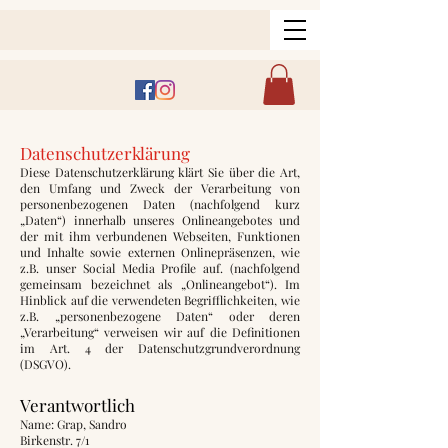
Datenschutzerklärung
Diese Datenschutzerklärung klärt Sie über die Art,
den Umfang und Zweck der Verarbeitung von
personenbezogenen Daten (nachfolgend kurz
„Daten“) innerhalb unseres Onlineangebotes und
der mit ihm verbundenen Webseiten, Funktionen
und Inhalte sowie externen Onlinepräsenzen, wie
z.B. unser Social Media Profile auf. (nachfolgend
gemeinsam bezeichnet als „Onlineangebot“). Im
Hinblick auf die verwendeten Begrifflichkeiten, wie
z.B. „personenbezogene Daten“ oder deren
„Verarbeitung“ verweisen wir auf die Definitionen
im Art. 4 der Datenschutzgrundverordnung
(DSGVO).
Verantwortlich
Name: Grap, Sandro
Birkenstr. 7/1