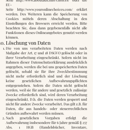
EU-
Seite
http://www.youronlinechoices.com/
erklärt
werden. Des Weiteren kann die Speicherung von
Cookies mittels deren Abschaltung in den
Einstellungen des Browsers erreicht werden. Bitte
beachten Sie, dass dann gegebenenfalls nicht alle
Funktionen dieses Onlineangebotes genutzt werden
können.
Löschung von Daten
Die von uns verarbeiteten Daten werden nach
Maßgabe der Art. 17 und 18 DSGVO gelöscht oder in
ihrer Verarbeitung eingeschränkt. Sofern nicht im
Rahmen dieser Datenschutzerklärung ausdrücklich
angegeben, werden die bei uns gespeicherten Daten
gelöscht, sobald sie für ihre Zweckbestimmung
nicht mehr erforderlich sind und der Löschung
keine gesetzlichen Aufbewahrungspflichten
entgegenstehen. Sofern die Daten nicht gelöscht
werden, weil sie für andere und gesetzlich zulässige
Zwecke erforderlich sind, wird deren Verarbeitung
eingeschränkt. D.h. die Daten werden gesperrt und
nicht für andere Zwecke verarbeitet. Das gilt z.B. für
Daten, die aus handels- oder steuerrechtlichen
Gründen aufbewahrt werden müssen.
Nach gesetzlichen Vorgaben erfolgt die
Aufbewahrung insbesondere für 6 Jahre gemäß § 257
Abs. 1 HGB (Handelsbücher, Inventare,