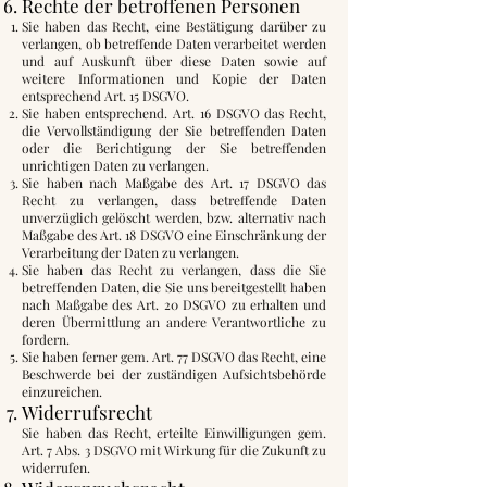
Rechte der betroffenen Personen
Sie haben das Recht, eine Bestätigung darüber zu
verlangen, ob betreffende Daten verarbeitet werden
und auf Auskunft über diese Daten sowie auf
weitere Informationen und Kopie der Daten
entsprechend Art. 15 DSGVO.
Sie haben entsprechend. Art. 16 DSGVO das Recht,
die Vervollständigung der Sie betreffenden Daten
oder die Berichtigung der Sie betreffenden
unrichtigen Daten zu verlangen.
Sie haben nach Maßgabe des Art. 17 DSGVO das
Recht zu verlangen, dass betreffende Daten
unverzüglich gelöscht werden, bzw. alternativ nach
Maßgabe des Art. 18 DSGVO eine Einschränkung der
Verarbeitung der Daten zu verlangen.
Sie haben das Recht zu verlangen, dass die Sie
betreffenden Daten, die Sie uns bereitgestellt haben
nach Maßgabe des Art. 20 DSGVO zu erhalten und
deren Übermittlung an andere Verantwortliche zu
fordern.
Sie haben ferner gem. Art. 77 DSGVO das Recht, eine
Beschwerde bei der zuständigen Aufsichtsbehörde
einzureichen.
Widerrufsrecht
Sie haben das Recht, erteilte Einwilligungen gem.
Art. 7 Abs. 3 DSGVO mit Wirkung für die Zukunft zu
widerrufen.