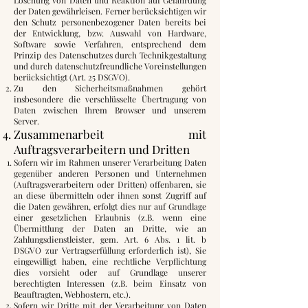
der Daten gewährleisen. Ferner berücksichtigen wir
den Schutz personenbezogener Daten bereits bei
der Entwicklung, bzw. Auswahl von Hardware,
Software sowie Verfahren, entsprechend dem
Prinzip des Datenschutzes durch Technikgestaltung
und durch datenschutzfreundliche Voreinstellungen
berücksichtigt (Art. 25 DSGVO).
Zu den Sicherheitsmaßnahmen gehört
insbesondere die verschlüsselte Übertragung von
Daten zwischen Ihrem Browser und unserem
Server.
Zusammenarbeit mit
Auftragsverarbeitern und Dritten
Sofern wir im Rahmen unserer Verarbeitung Daten
gegenüber anderen Personen und Unternehmen
(Auftragsverarbeitern oder Dritten) offenbaren, sie
an diese übermitteln oder ihnen sonst Zugriff auf
die Daten gewähren, erfolgt dies nur auf Grundlage
einer gesetzlichen Erlaubnis (z.B. wenn eine
Übermittlung der Daten an Dritte, wie an
Zahlungsdienstleister, gem. Art. 6 Abs. 1 lit. b
DSGVO zur Vertragserfüllung erforderlich ist), Sie
eingewilligt haben, eine rechtliche Verpflichtung
dies vorsieht oder auf Grundlage unserer
berechtigten Interessen (z.B. beim Einsatz von
Beauftragten, Webhostern, etc.).
Sofern wir Dritte mit der Verarbeitung von Daten