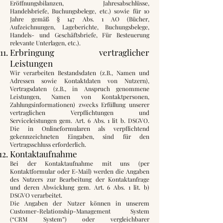
Eröffnungsbilanzen, Jahresabschlüsse,
Handelsbriefe, Buchungsbelege, etc.) sowie für 10
Jahre gemäß § 147 Abs. 1 AO (Bücher,
Aufzeichnungen, Lageberichte, Buchungsbelege,
Handels- und Geschäftsbriefe, Für Besteuerung
relevante Unterlagen, etc.).
Erbringung vertraglicher
Leistungen
Wir verarbeiten Bestandsdaten (z.B., Namen und
Adressen sowie Kontaktdaten von Nutzern),
Vertragsdaten (z.B., in Anspruch genommene
Leistungen, Namen von Kontaktpersonen,
Zahlungsinformationen) zwecks Erfüllung unserer
vertraglichen Verpflichtungen und
Serviceleistungen gem. Art. 6 Abs. 1 lit b. DSGVO.
Die in Onlineformularen als verpflichtend
gekennzeichneten Eingaben, sind für den
Vertragsschluss erforderlich.
Kontaktaufnahme
Bei der Kontaktaufnahme mit uns (per
Kontaktformular oder E-Mail) werden die Angaben
des Nutzers zur Bearbeitung der Kontaktanfrage
und deren Abwicklung gem. Art. 6 Abs. 1 lit. b)
DSGVO verarbeitet.
Die Angaben der Nutzer können in unserem
Customer-Relationship-Management System
(“CRM System”) oder vergleichbarer