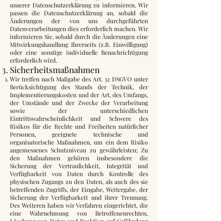
unserer Datenschutzerklärung zu informieren. Wir
passen die Datenschutzerklärung an, sobald die
Änderungen der von uns durchgeführten
Datenverarbeitungen dies erforderlich machen. Wir
informieren Sie, sobald durch die Änderungen eine
Mitwirkungshandlung Ihrerseits (z.B. Einwilligung)
oder eine sonstige individuelle Benachrichtigung
erforderlich wird.
Sicherheitsmaßnahmen
Wir treffen nach Maßgabe des Art. 32 DSGVO unter
Berücksichtigung des Stands der Technik, der
Implementierungskosten und der Art, des Umfangs,
der Umstände und der Zwecke der Verarbeitung
sowie der unterschiedlichen
Eintrittswahrscheinlichkeit und Schwere des
Risikos für die Rechte und Freiheiten natürlicher
Personen, geeignete technische und
organisatorische Maßnahmen, um ein dem Risiko
angemessenes Schutzniveau zu gewährleisten; Zu
den Maßnahmen gehören insbesondere die
Sicherung der Vertraulichkeit, Integrität und
Verfügbarkeit von Daten durch Kontrolle des
physischen Zugangs zu den Daten, als auch des sie
betreffenden Zugriffs, der Eingabe, Weitergabe, der
Sicherung der Verfügbarkeit und ihrer Trennung.
Des Weiteren haben wir Verfahren eingerichtet, die
eine Wahrnehmung von Betroffenenrechten,
Löschung von Daten und Reaktion auf Gefährdung