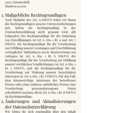
74572 Gammesfeld
Stand:
01.01.2021
Maßgebliche Rechtsgrundlagen
Nach Maßgabe des Art. 13 DSGVO teilen wir Ihnen
die Rechtsgrundlagen unserer Datenverarbeitungen
mit. Sofern die Rechtsgrundlage in der
Datenschutzerklärung nicht genannt wird, gilt
Folgendes: Die Rechtsgrundlage für die Einholung
von Einwilligungen ist Art. 6 Abs. 1 lit. a und Art. 7
DSGVO, die Rechtsgrundlage für die Verarbeitung
zur Erfüllung unserer Leistungen und Durchführung
vertraglicher Maßnahmen sowie Beantwortung von
Anfragen ist Art. 6 Abs. 1 lit. b DSGVO, die
Rechtsgrundlage für die Verarbeitung zur Erfüllung
unserer rechtlichen Verpflichtungen ist Art. 6 Abs. 1
lit. c DSGVO, und die Rechtsgrundlage für die
Verarbeitung zur Wahrung unserer berechtigten
Interessen ist Art. 6 Abs. 1 lit. f DSGVO. Für den Fall,
dass lebenswichtige Interessen der betroffenen
Person oder einer anderen natürlichen Person eine
Verarbeitung personenbezogener Daten
erforderlich machen, dient Art. 6 Abs. 1 lit. d DSGVO
als Rechtsgrundlage.
Änderungen und Aktualisierungen
der Datenschutzerklärung
Wir bitten Sie sich regelmäßig über den Inhalt