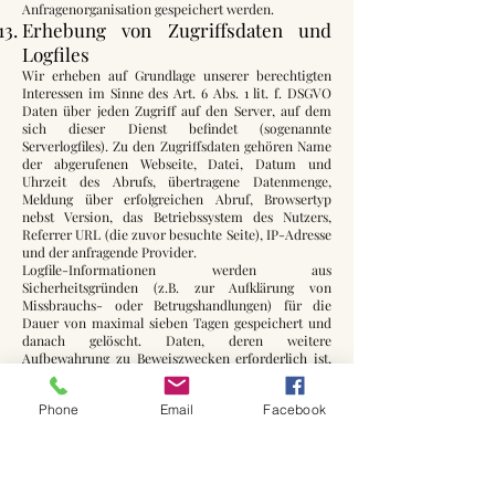
Anfragenorganisation gespeichert werden.
Erhebung von Zugriffsdaten und
Logfiles
Wir erheben auf Grundlage unserer berechtigten
Interessen im Sinne des Art. 6 Abs. 1 lit. f. DSGVO
Daten über jeden Zugriff auf den Server, auf dem
sich dieser Dienst befindet (sogenannte
Serverlogfiles). Zu den Zugriffsdaten gehören Name
der abgerufenen Webseite, Datei, Datum und
Uhrzeit des Abrufs, übertragene Datenmenge,
Meldung über erfolgreichen Abruf, Browsertyp
nebst Version, das Betriebssystem des Nutzers,
Referrer URL (die zuvor besuchte Seite), IP-Adresse
und der anfragende Provider.
Logfile-Informationen werden aus
Sicherheitsgründen (z.B. zur Aufklärung von
Missbrauchs- oder Betrugshandlungen) für die
Dauer von maximal sieben Tagen gespeichert und
danach gelöscht. Daten, deren weitere
Aufbewahrung zu Beweiszwecken erforderlich ist,
sind bis zur endgültigen Klärung des jeweiligen
Vorfalls von der Löschung ausgenommen.
Phone
Email
Facebook
Onlinepräsenzen in sozialen Medien
Wir unterhalten Onlinepräsenzen innerhalb sozialer
Netzwerke und Plattformen, um mit den dort
aktiven Kunden, Interessenten und Nutzern
kommunizieren und sie dort über unsere