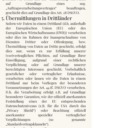
auf Grundlage eines sog.
„Auftragsverarbeitungsvertrages“ beauftragen,
geschieht dies auf Grundlage des Art. 28 DSGVO.
Übermittlungen in Drittländer
Sofern wir Daten in einem Drittland (d.h. außerhalb
der Europäischen Union (EU) oder des
Europäischen Wirtschaftsraums (EWR)) verarbeiten
oder dies im Rahmen der Inanspruchnahme von
Diensten Dritter oder Offenlegung, bzw.
Übermittlung von Daten an Dritte geschieht, erfolgt
dies nur, wenn es zur Erfüllung unserer
(vor)vertraglichen Pflichten, auf Grundlage Ihrer
Einwilligung, aufgrund einer rechtlichen
Verpflichtung oder auf Grundlage unserer
berechtigten Interessen geschieht. Vorbehaltlich
gesetzlicher oder vertraglicher Erlaubnisse,
verarbeiten oder lassen wir die Daten in einem
Drittland nur beim Vorliegen der besonderen
Voraussetzungen der Art. 44 ff. DSGVO verarbeiten.
D.h. die Verarbeitung erfolgt z.B. auf Grundlage
besonderer Garantien, wie der offiziell anerkannten
Feststellung eines der EU entsprechenden
Datenschutzniveaus (z.B. für die USA durch das
„Privacy Shield“) oder Beachtung offiziell
anerkannter spezieller vertraglicher
Verpflichtungen (so genannte
„Standardvertragsklauseln“).