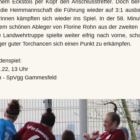
em Eckstoß per Kopf den Anschlusstreffer. Doch ber
 die Heimmannschaft die Führung wieder auf 3:1 ausb
nnen kämpften sich wieder ins Spiel. In der 58. Minu
em schönen Ableger von Florine Rohn aus der zweiten
e Landwehrtruppe spielte weiter eifrig nach vorne, scha
niger guter Torchancen sich einen Punkt zu erkämpfen.
enspiel:
.22, 13 Uhr
 - SpVgg Gammesfeld