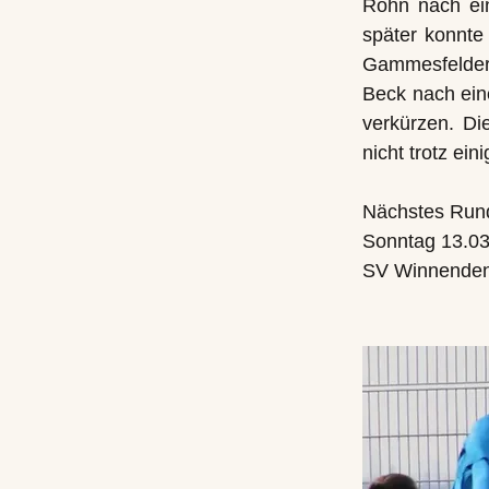
Rohn nach ein
später konnte
Gammesfelderi
Beck nach ein
verkürzen. Di
nicht trotz ei
Nächstes Rund
Sonntag 13.03
SV Winnenden