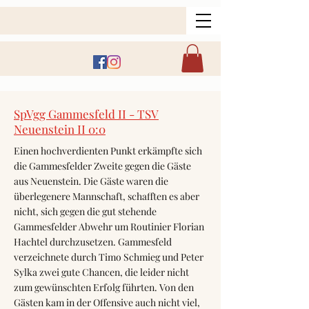
SpVgg Gammesfeld II - TSV
Neuenstein II 0:0
Einen hochverdienten Punkt erkämpfte sich
die Gammesfelder Zweite gegen die Gäste
aus Neuenstein. Die Gäste waren die
überlegenere Mannschaft, schafften es aber
nicht, sich gegen die gut stehende
Gammesfelder Abwehr um Routinier Florian
Hachtel durchzusetzen. Gammesfeld
verzeichnete durch Timo Schmieg und Peter
Sylka zwei gute Chancen, die leider nicht
zum gewünschten Erfolg führten. Von den
Gästen kam in der Offensive auch nicht viel,