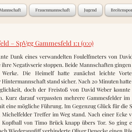
 Mannschaft
Frauenmannschaft
Jugend
Breitenspo
eld – SpVgg Gammesfeld 1:1 (0:0)
nte Dank eines verwandelten Foulelfmeters von Davi
 ihre Negativserie stoppen. Beide Mannschaften gingen
 Werke. Die Heimelf hatte zunächst leichte Vorte
Hintermannschaft stand sicher. Nach 20 Minuten hatte 
glichkeit, doch der Freistoß von David Weber konnt
en. Kurz darauf verpassten mehrere Gammesfelder im 
it eine mögliche Führung. Im Gegenzug Glück für die S
 Michelfelder Treffer im Weg stand. Nach einer Ecke 
 Kopfball von Timo Brück knapp übers Tor. So ging es
ach Wiederanpfiff verhinderte Oliver Denecke einen Rüc