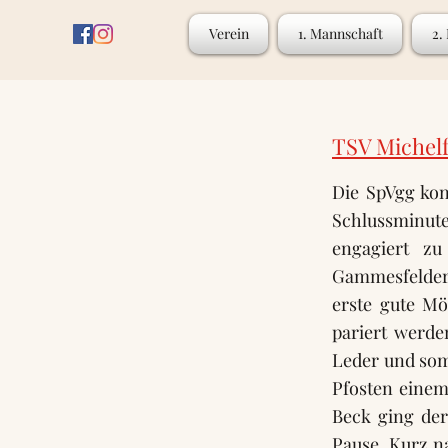
Verein
1. Mannschaft
2.
TSV Michelf
Die SpVgg kon
Schlussminute
engagiert zu
Gammesfelder 
erste gute Mö
pariert werd
Leder und som
Pfosten einem
Beck ging der
Pause. Kurz n