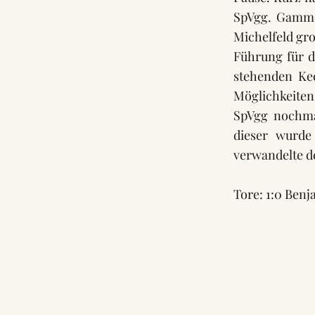
SpVgg. Gammes
Michelfeld gr
Führung für d
stehenden Ke
Möglichkeiten,
SpVgg nochma
dieser wurde
verwandelte de
Tore: 1:0 Benja