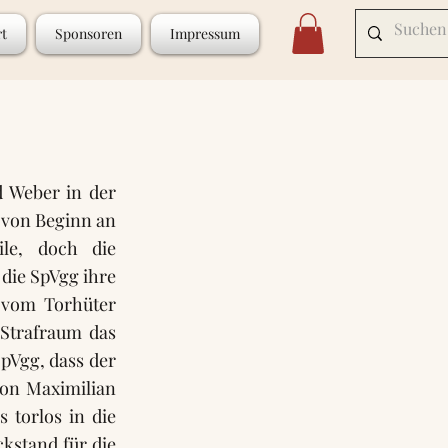
rt
Sponsoren
Impressum
d Weber in der
 von Beginn an
ile, doch die
die SpVgg ihre
e vom Torhüter
Strafraum das
pVgg, dass der
von Maximilian
 torlos in die
kstand für die