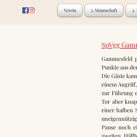
Verein
1. Mannschaft
2.
SpVgg Gamme
Gammesfeld p
Punkte aus de
Die Gäste kam
einem Angriff,
zur Führung e
Tor aber knap
einer halben 
uneigennützig 
Pause noch ei
zweiten Hälf