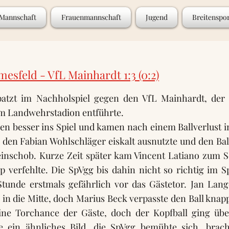
 Mannschaft
Frauenmannschaft
Jugend
Breitenspo
sfeld - VfL Mainhardt 1:3 (0:2)
atzt im Nachholspiel gegen den VfL Mainhardt, der v
m Landwehrstadion entführte.
en besser ins Spiel und kamen nach einem Ballverlust im
 den Fabian Wohlschläger eiskalt ausnutzte und den Bal
inschob. Kurze Zeit später kam Vincent Latiano zum S
p verfehlte. Die SpVgg bis dahin nicht so richtig im S
Stunde erstmals gefährlich vor das Gästetor. Jan Lan
in die Mitte, doch Marius Beck verpasste den Ball knap
ne Torchance der Gäste, doch der Kopfball ging übe
te ein ähnliches Bild, die SpVgg bemühte sich, brac