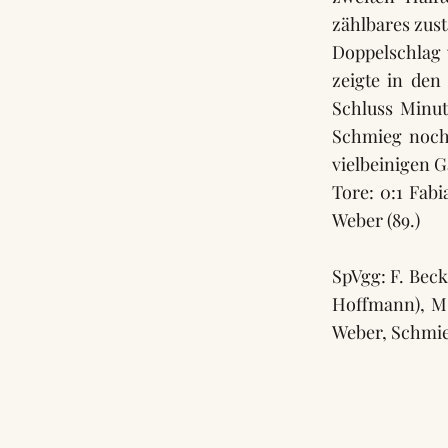
zählbares zust
Doppelschlag
zeigte in den
Schluss Minut
Schmieg noch
vielbeinigen 
Tore: 0:1 Fabi
Weber (89.)
SpVgg: F. Beck
Hoffmann), M.
Weber, Schmi