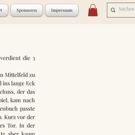
rt
Sponsoren
Impressum
erdient die 3
 Mittelfeld zu
l ins lange Eck
chuss, der das
piel, kam nach
genbuch passte
p. Kurz vor der
rs Tor. In der
hte aber kaum