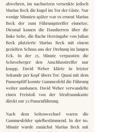
abwehren, im nachsetzen versenkte jedoch
Marius Beck die Kugel im Tor der Gäste. Nur
wenige Minuten später war es erneut Marius
Beck der zum Führungstreffer einnetze.
Diesmal kamen die Hausherren über die
linke Seite, die flache Hereingabe von Julian
Beck platzierte Marius Beck mit einem
gezielten Schuss aus der Drehung im langen
Eck. In der 25. Minute verpassten die
Schrozberger den Anschlusstreffer nur
knapp, David Weber klärte in letzter
Sekunde per Kopf übers Tor. Quasi mit dem
Pausenpfiff konnte Gammesfeld die Führung
weiter ausbauen. David Weber verwandelte
einen Freistoß von der Strafraumkante
direkt zur 3:1 Pausenführung.
Nach dem Seitenwechsel waren die
Gammesfelder spielbestimmend. In der 60.
Minute wurde zunächst Marius Beck mit