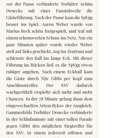
vor der Pause verhinderte Torhüter Achim
Denecke mit einer Faustabwehr die
Gästeführung. Nach der Pause kam die SpVgg
besser ins Spiel. Aaron Weber wurde von
Marius Beck schön freigespielt, und traf mit
einem sehenswerten Schuss ins Netz. Nur ein
paar Minuten später wurde wieder Weber
steil auf links geschickt, zog ins Zentrum und
schlenzte den Ball ins lange Eck. Mit dieser
Führung im Rücken ließ es die SpVgg etwas
ruhiger angehen. Nach einem Eckball kam
die Gäste durch Njie Gibbi per Kopf zum
Anschlusstreffer. Der SSV dadurch
wachgerüttelt erspielte sich mehr und mehr
Chancen. In der 78 Minute gelang dann dem
eingewechselten Artem Rykov der Ausgleich.
Gammesfelds Torhüter Denecke verhinderte
in der Schlußminute mit einer tollen Parade
gegen Gibbi den möglichen Siegtreffer für
den SSV. In einem jederzeit offenen und