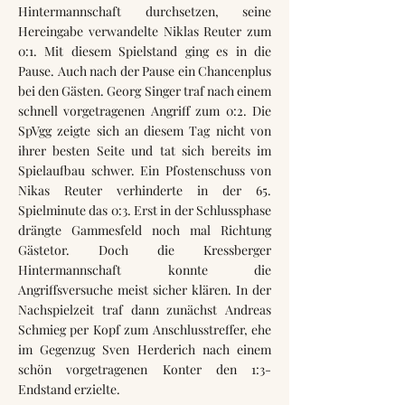
Hintermannschaft durchsetzen, seine
Hereingabe verwandelte Niklas Reuter zum
0:1. Mit diesem Spielstand ging es in die
Pause. Auch nach der Pause ein Chancenplus
bei den Gästen. Georg Singer traf nach einem
schnell vorgetragenen Angriff zum 0:2. Die
SpVgg zeigte sich an diesem Tag nicht von
ihrer besten Seite und tat sich bereits im
Spielaufbau schwer. Ein Pfostenschuss von
Nikas Reuter verhinderte in der 65.
Spielminute das 0:3. Erst in der Schlussphase
drängte Gammesfeld noch mal Richtung
Gästetor. Doch die Kressberger
Hintermannschaft konnte die
Angriffsversuche meist sicher klären. In der
Nachspielzeit traf dann zunächst Andreas
Schmieg per Kopf zum Anschlusstreffer, ehe
im Gegenzug Sven Herderich nach einem
schön vorgetragenen Konter den 1:3-
Endstand erzielte.