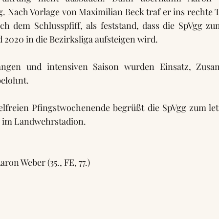
. Nach Vorlage von Maximilian Beck traf er ins rechte 
ch dem Schlusspfiff, als feststand, dass die SpVgg zu
2020 in die Bezirksliga aufsteigen wird.
angen und intensiven Saison wurden Einsatz, Zus
belohnt.
lfreien Pfingstwochenende begrüßt die SpVgg zum let
 im Landwehrstadion.
Aaron Weber (35., FE, 77.)