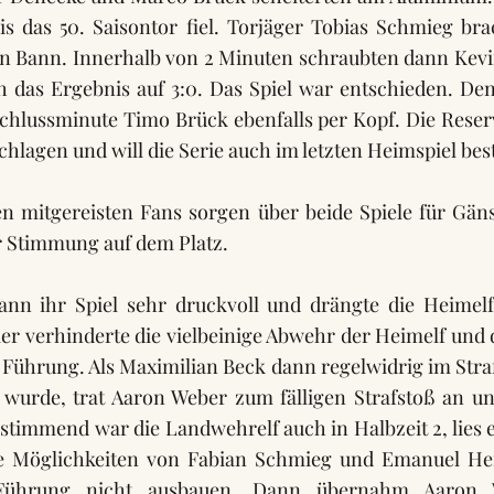
bis das 50. Saisontor fiel. Torjäger Tobias Schmieg br
en Bann. Innerhalb von 2 Minuten schraubten dann Kevi
h das Ergebnis auf 3:0. Das Spiel war entschieden. De
Schlussminute Timo Brück ebenfalls per Kopf. Die Reser
chlagen und will die Serie auch im letzten Heimspiel bes
en mitgereisten Fans sorgen über beide Spiele für Gän
r Stimmung auf dem Platz.
ann ihr Spiel sehr druckvoll und drängte die Heimelf
hier verhinderte die vielbeinige Abwehr der Heimelf und
 Führung. Als Maximilian Beck dann regelwidrig im Str
 wurde, trat Aaron Weber zum fälligen Strafstoß an u
estimmend war die Landwehrelf auch in Halbzeit 2, lies 
e Möglichkeiten von Fabian Schmieg und Emanuel Her
Führung nicht ausbauen. Dann übernahm Aaron 