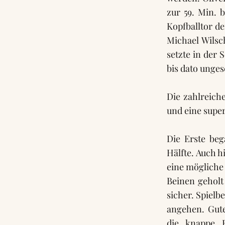
zur 59. Min. 
Kopfballtor d
Michael Wilsc
setzte in der 
bis dato unges
Die zahlreich
und eine supe
Die Erste beg
Hälfte. Auch 
eine mögliche
Beinen geholt
sicher. Spielb
angehen. Gut
die knappe 