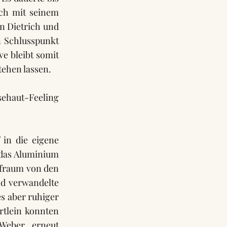
ach mit seinem
n Dietrich und
n Schlusspunkt
ve bleibt somit
tehen lassen.
sehaut-Feeling
 in die eigene
 das Aluminium
afraum von den
nd verwandelte
es aber ruhiger
tlein konnten
Weber erneut