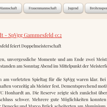
 Mannschaft
Frauenmannschaft
Jugend
Breitenspo
t - SpVgg Gammesfeld 0:2
eld feiert Doppelmeisterschaft
en, unvergessliche Momente und am Ende zwei Meiste
 standen am Sonntag Abend im Mittelpunkt der Meisterfe
n am vorletzten Spieltag für die SpVgg waren klar. Bei
ften vorzeitig als Meister fest. Dementsprechend motiv
FC Honhardt an. Die Reserve zeigte sich zunächst überl
schluss schwer. Mehrere gute Möglichkeiten konnten 
r Denecke und Marco Brück scheiterten am Aluminium. 