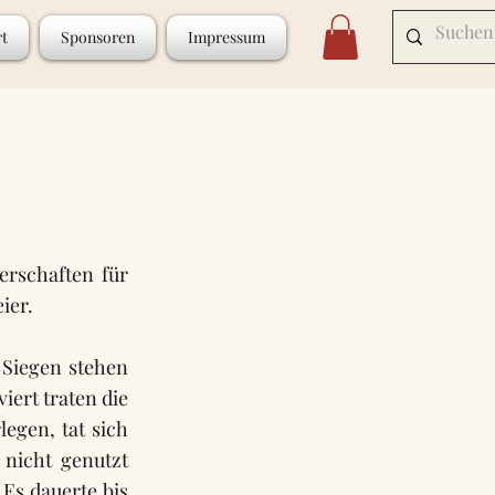
rt
Sponsoren
Impressum
rschaften für
ier.
 Siegen stehen
iert traten die
egen, tat sich
nicht genutzt
Es dauerte bis