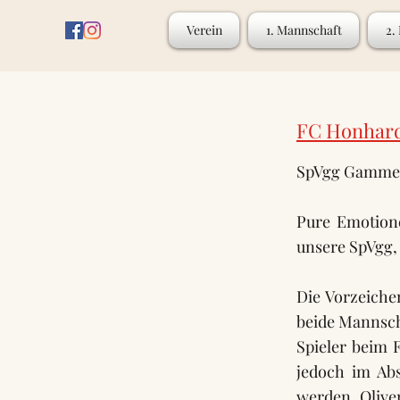
Verein
1. Mannschaft
2.
FC Honhard
SpVgg Gammesf
Pure Emotion
unsere SpVgg,
Die Vorzeiche
beide Mannscha
Spieler beim 
jedoch im Ab
werden. Olive