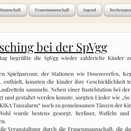
 Mannschaft
Frauenmannschaft
Jugend
Breitenspo
sching bei der SpVgg
ag begrüßte die SpVgg wieder zahlreiche Kinder zum
n Spielparcour, der Stationen wie Dosenwerfen, Kege
enthielt, konnten die Kinder ihre Geschicklichkeit tes
Laufzetteln sammeln. Neben einer Bastelstation bei der
gt und gestaltet werden konnte, sorgten Lieder wie „So
r „KIKA Tanzalarm“ noch zu gemeinsamen Tänzen der Kin
 Wohl wurde bestens gesorgt. Berliner, Waffeln und 
en.
die Veranstaltung durch die Frauenmannschaft, die d