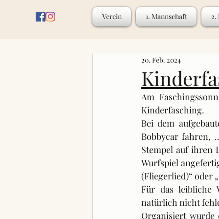
Verein
1. Mannschaft
2.
20. Feb. 2024
Kinderfa
Am Faschingssonnt
Kinderfasching.
Bei dem aufgebaute
Bobbycar fahren, … 
Stempel auf ihren 
Wurfspiel angeferti
(Fliegerlied)“ ode
Für das leibliche
natürlich nicht fehl
Organisiert wurde 