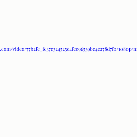
ic.com/video/77b2fe_fc37e324525e4fee96539be4e278d7f0/1080p/