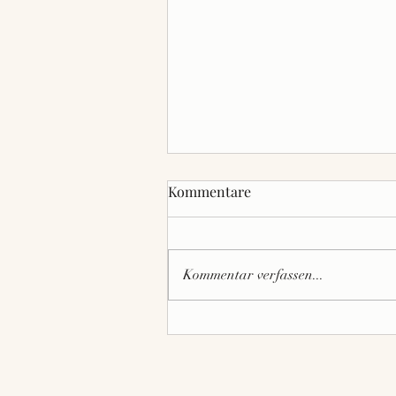
Kommentare
Kommentar verfassen...
Sommerfest der SpVgg
Gammesfeld: Drei Tage volle
Fußball und geselligem
Beisammensein