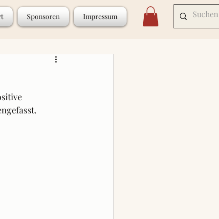
rt
Sponsoren
Impressum
itive  
ngefasst.