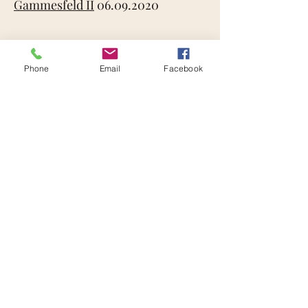
Gammesfeld II
06.09.2020
Phone
Email
Facebook
Do Not Sell My Personal Information
© SpVgg Gammesfeld 1974 e.V.
Datenschutzerklärung