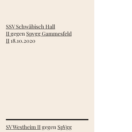
SSV Schwäbisch Hall
II
gegen
Spvgg Gammesfeld
II
18.10.2020
SV Westheim II
gegen
SpVgg