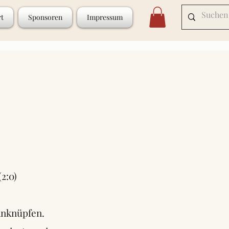
rt
Sponsoren
Impressum
2:0)
anknüpfen.