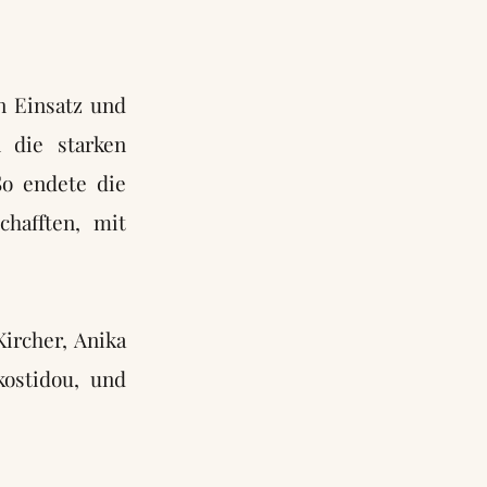
n Einsatz und
 die starken
So endete die
chafften, mit
Kircher, Anika
kostidou, und