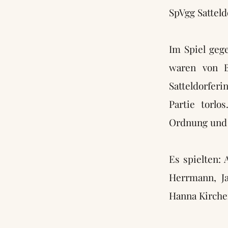
SpVgg Satteld
Im Spiel geg
waren von B
Satteldorfer
Partie torlo
Ordnung und 
Es spielten: 
Herrmann, Ja
Hanna Kirche