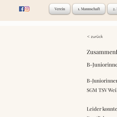
Verein
1. Mannschaft
2.
< zurück
Zusammenfa
B-Juniorinn
B-Juniorinne
SGM TSV Weik
Leider konnte