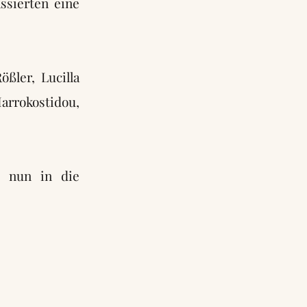
ssierten eine
ößler, Lucilla
arrokostidou,
s nun in die