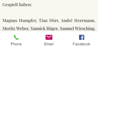
Gespielt haben:
Magnus Humpfer, Tian Dörr, André Herrmann,
Moritz Weber, Yannick Rüger, Samuel Wirsching,
Mathis Guttropf, Julian Reichel, Tayler Kern
Phone
Email
Facebook
Nächstes Turnier:
Samstag,
30.11.2024
,
Bezirkshallenmeisterschaften in Crailsheim