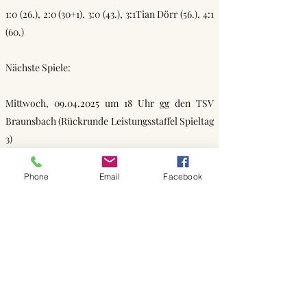
1:0 (26.), 2:0 (30+1), 3:0 (43.), 3:1Tian Dörr (56.), 4:1
(60.)
Nächste Spiele:
Mittwoch,
09.04.2025
um 18 Uhr gg den TSV
Braunsbach (Rückrunde Leistungsstaffel Spieltag
3)
Samstag,
26.04.2025
um 14 Uhr gg. die SGM
Phone
Email
Facebook
Blfd./Wiesenb./Billingsb. (Rückrunde
Leistungsstaffel Spieltag 4)