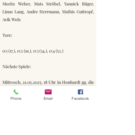
Moritz Weber, Mats Ströbel, Yannick Rüger,
Linus Lang, Andre Herrmann, Mathis Guttropf,
Arik Wolz
Tore:
0:1 (17.), 0:2 (19.), 0:3 (34.), 0:4 (52.)
Nächste Spiele:
Mittwoch,
21.05.2025
, 18 Uhr in Honhardt gg. die
SGM Honhardt/Gründelhardt
Phone
Email
Facebook
Mittwoch,
28.05.2025
, 18 Uhr zu Hause gg. den
TSV Obersontheim (letzter Spieltag)