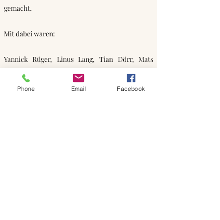
gemacht.
Mit dabei waren:
Yannick Rüger, Linus Lang, Tian Dörr, Mats
Ströbel, Noah Muley, Finn Kaltenbach, David
Rahn, Josia Stein
Phone
Email
Facebook