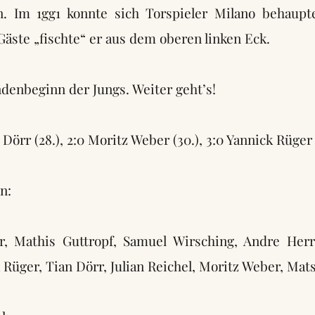
n. Im 1gg1 konnte sich Torspieler Milano behaup
Gäste „fischte“ er aus dem oberen linken Eck.
ndenbeginn der Jungs. Weiter geht’s!
 Dörr (28.), 2:0 Moritz Weber (30.), 3:0 Yannick Rüger 
n:
r, Mathis Guttropf, Samuel Wirsching, Andre Her
 Rüger, Tian Dörr, Julian Reichel, Moritz Weber, Mats