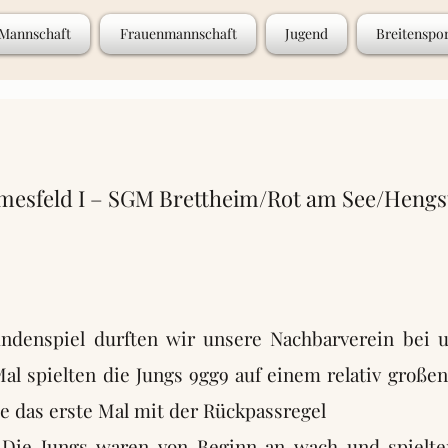
 Mannschaft
Frauenmannschaft
Jugend
Breitenspo
esfeld I – SGM Brettheim/Rot am See/Hengst
ndenspiel durften wir unsere Nachbarverein bei 
l spielten die Jungs 9gg9 auf einem relativ großen
ele das erste Mal mit der Rückpassregel
 Die Jungs waren von Beginn an wach und spielte