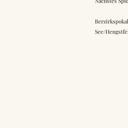
Nächstes Spie
Berzirkspok
See/Hengstfe