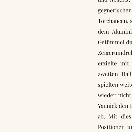
gegnerische
Torchancen, s
dem Alumini
Getümmel dur
Zeigerumdre
erzielte mit
zweiten Hal
spielten weit
wieder nicht
Yannick den B
ab. Mit die
Positionen u