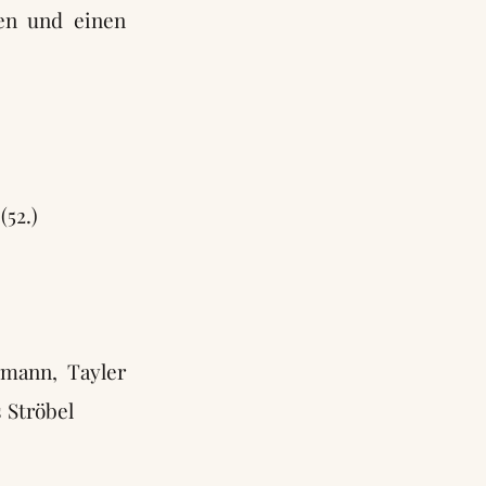
ten und einen
(52.)
rmann, Tayler
 Ströbel