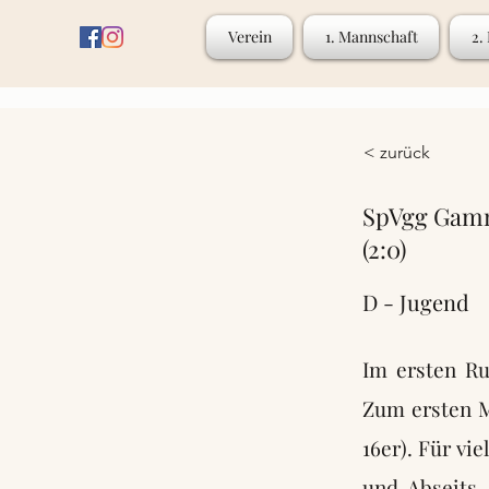
Verein
1. Mannschaft
2.
< zurück
SpVgg Gamm
(2:0)
D - Jugend
Im ersten Ru
Zum ersten Ma
16er). Für vi
und Abseits.