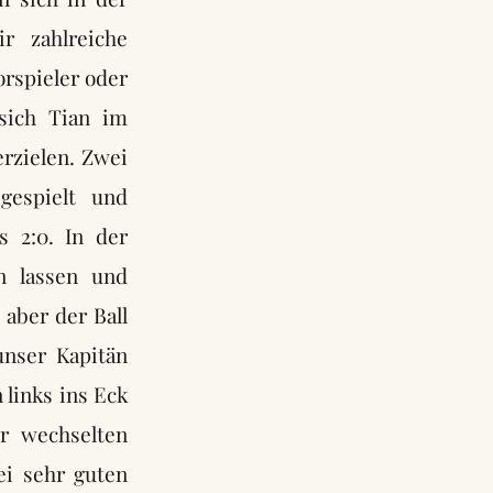
r zahlreiche
orspieler oder
sich Tian im
rzielen. Zwei
gespielt und
s 2:0. In der
n lassen und
 aber der Ball
unser Kapitän
 links ins Eck
r wechselten
ei sehr guten