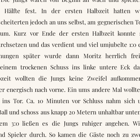
n Hälfte fest. In der ersten Halbzeit hatten wi
cheiterten jedoch an uns selbst, am gegnerischen T
um. Kurz vor Ende der ersten Halbzeit konnte 
chsetzen und das verdient und viel umjubelte 1:0 e
hungen später wurde dann Moritz herrlich frei
 einem trockenen Schuss ins linke untere Eck da
bzeit wollten die Jungs keine Zweifel aufkomme
er energisch nach vorne. Ein ums andere Mal wollte
 ins Tor. Ca. 10 Minuten vor Schluss nahm sich 
all und schoss aus knapp 20 Metern unhaltbar unten
sem 3:0 ließen es die Jungs ruhiger angehen. Wi
nd Spieler durch. So kamen die Gäste noch zu zw