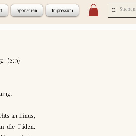
rt
Sponsoren
Impressum
1 (2:0)
tung.
chts an Linus,
an die Fäden.