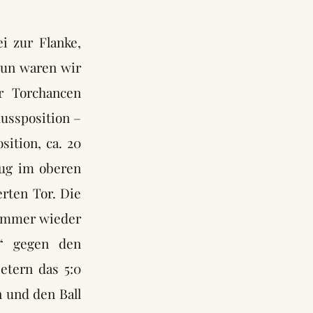
i zur Flanke,
Nun waren wir
r Torchancen
hussposition –
ition, ca. 20
lug im oberen
rten Tor. Die
 immer wieder
e“ gegen den
etern das 5:0
n und den Ball