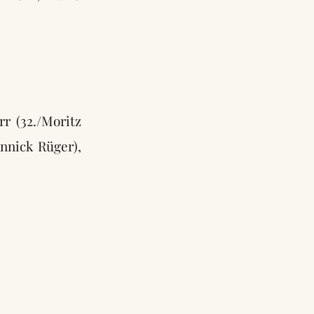
rr (32./Moritz
annick Rüger),