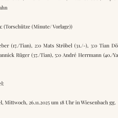
Rahn
: (Torschütze (Minute/ Vorlage))
ber (17./Tian), 2:0 Mats Ströbel (31./-), 3:0 Tian Dö
annick Rüger (37./Tian), 5:0 André Herrmann (40./Y
l:
l, Mittwoch, 26.11.2025 um 18 Uhr in Wiesenbach gg.