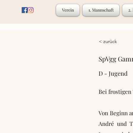
Verein
1. Mannschaft
2.
< zurück
SpVgg Gamme
D - Jugend
Bei frostigen
Von Beginn an
André und Ta