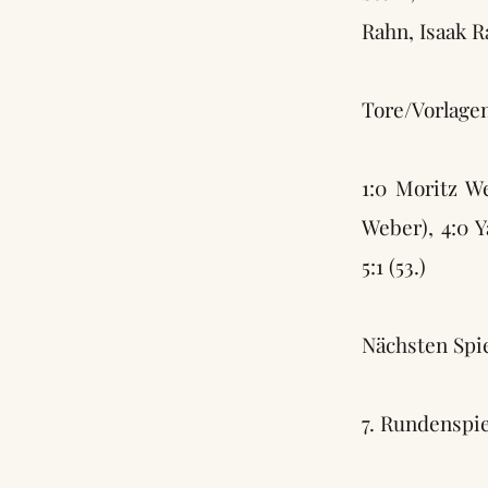
Rahn, Isaak 
Tore/Vorlagen
1:0 Moritz We
Weber), 4:0 Y
5:1 (53.)
Nächsten Spie
7. Rundenspie