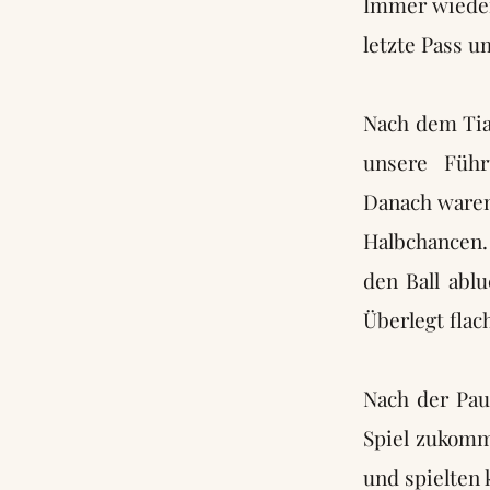
Immer wieder 
letzte Pass u
Nach dem Tia
unsere Führ
Danach waren
Halbchancen.
den Ball abl
Überlegt flac
Nach der Pau
Spiel zukomm
und spielten 