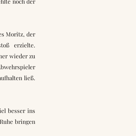
ehlte noch der
s Moritz, der
oß erzielte.
mer wieder zu
Abwehrspieler
fhalten ließ.
el besser ins
 Ruhe bringen